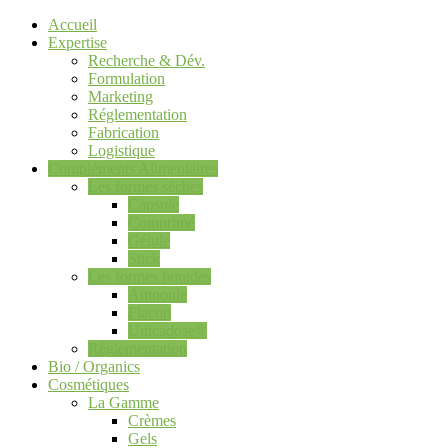
Accueil
Expertise
Recherche & Dév.
Formulation
Marketing
Réglementation
Fabrication
Logistique
Compléments Alimentaires
Les formes sèches
Capsule
Comprimé
Gélule
Stick
Les formes liquides
Ampoule
Flacon
Unicadose®
Réglementation
Bio / Organics
Cosmétiques
La Gamme
Crèmes
Gels